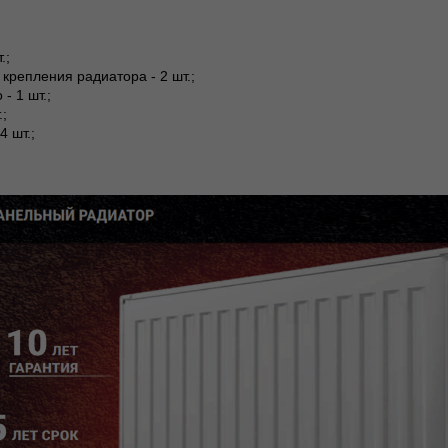
.;
 крепления радиатора - 2 шт.;
- 1 шт.;
.;
4 шт.;