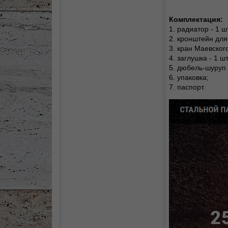
Комплектация:
1. радиатор - 1 шт
2. кронштейн для
3. кран Маевского 
4. заглушка - 1 шт
5. дюбель-шуруп 
6. упаковка;
7. паспорт.