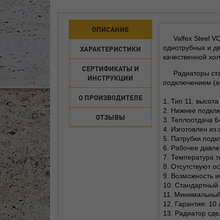
ОПИСАНИЕ
Valfex Steel 
однотрубных и д
ХАРАКТЕРИСТИКИ
качественной хол
СЕРТИФИКАТЫ И
Радиаторы ста
ИНСТРУКЦИИ
подключением (а
О ПРОИЗВОДИТЕЛЕ
1. Тип 11, высот
2. Нижнее подклю
ОТЗЫВЫ
3. Теплоотдача 64
4. Изготовлен из
5. Патрубки подк
6. Рабочее давле
7. Температура т
8. Отсутствуют о
9. Возможность и
10. Стандартный 
11. Минимальный 
12. Гарантия: 10
13. Радиатор сде