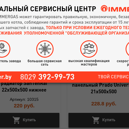
Стальной панельный
Радиатор стальной
радиатор SanTehRai
панельный Prado Univer
22х500х500 нижнее
21х500х500
Артикул: 10315
228.8
руб.
220
руб.
Купить
Купить