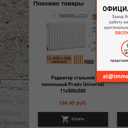
Похожие товары
Радиатор стальной
панельный Prado Universal
11х500х500
186.45
руб.
Купить