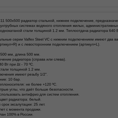
VC11 500х500 радиатор стальной, нижнее подключение, предназнач
вухтрубных системах водяного отопления жилых, административных
однокатаной стали толщиной 1.2 мм. Теплоотдача радиатора 640 Вт
льные серии Valfex Steel VC с нижним подключением имеют два в
ртикул+R) и с левосторонним подключением (артикул+L).
а 500 мм, длина 500 мм.
чение радиатора (справа или слева).
0 Вт при ∆t - 70 ºС.
 стали толщиной 1.2 мм.
лючения имеют резьбу 1/2".
ние: 10 бар.
еплоносителя: не более +120 ºС.
стрые углы, что даёт больше безопасности.
спользовать антифриз для систем отопления.
цвет радиатора: белый.
срок эксалутации: 25 лет.
 лет с момента продажи.
лан 100% в России.