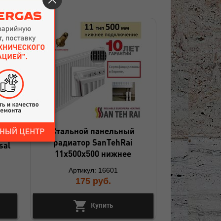
Стальной панельный
радиатор SanTehRai
sal
11х500х500 нижнее
Артикул: 16601
175
руб.
Купить