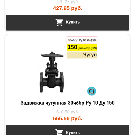
470.27
руб.
427.95
руб.
Купить
Задвижка чугунная 30ч6бр Ру 10 Ду 150
610.50
руб.
555.56
руб.
Купить