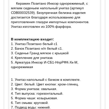
Керамин Позитано Инкоэр однорежимный, с
мягким сиденьем напольный унитаз (артикул
CDB00032539). Безупречная белизна изделия
достигается благодаря использованию для
приготовления глазури импортных компонентов.
Унитаз изготовлен из 100% фарфора.
В комплектацию входит:
1. Унитаз Позитано белый с1
2. Бачок Позитано н/п белый с1.
3. Сиденье Гранд мягкое с крышкой
4. Крепление для унитаза
5. Арматура Инкоэр И-СБ1-НпрРФК-Хк-М,
однорежимая
1. Унитаз напольный с бачком в комплекте.
2. Цвет: белый. Цвет кнопки: хром-глянец.
3. Форма унитаза: овальная.
4. Тип выпуска: горизонтальный.
5. Форма чаши: козырьковая.
6. Тип смыва: круговой.
7. Подвод воды: нижний.