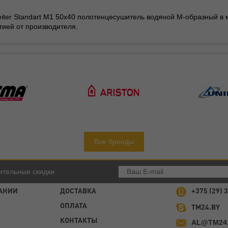
eiter Standart M1 50x40 полотенцесушитель водяной М-образный в 
нтией от производителя.
Все бренды
ительные скидки
АНИИ
ДОСТАВКА
+375 (29) 
ОПЛАТА
TM24.BY
КОНТАКТЫ
AL@TM24