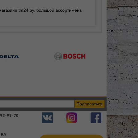
магазине tm24.by, большой ассортимент,
Подписаться
392-99-70
.BY