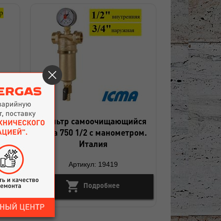
ля
Фильтр самоочищающийся
V
Icma 750 1/2 с манометром.
ар.
Италия
Артикул: 19419
Подробнее