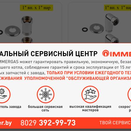
мериканка прямая для
Американка угловая д
полотенцесушителя AV
полотенцесушителя A
gineering 1" вн. х1" нар.
Engineering 1" вн. х 1" н
Артикул: 16218
Артикул: 15069
36
руб.
57
руб.
Купить
Купить