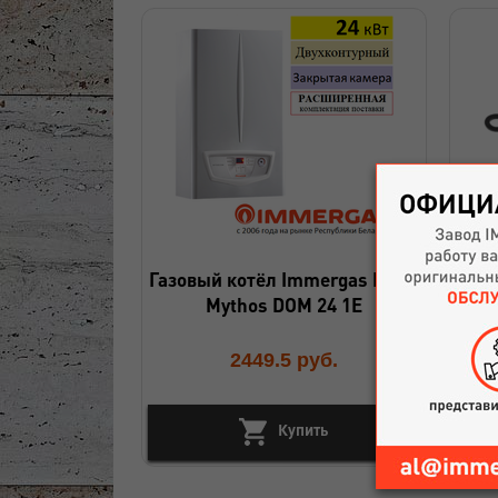
А
Газовый котёл Immergas EOLO
Mythos DOM 24 1E
En
2449.5
руб.
Купить