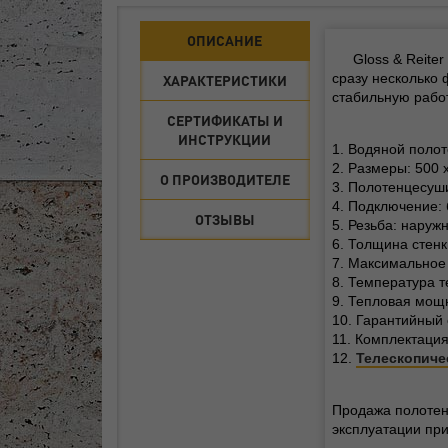
ОПИСАНИЕ
Gloss & Reite
сразу несколько 
ХАРАКТЕРИСТИКИ
стабильную работ
СЕРТИФИКАТЫ И
ИНСТРУКЦИИ
1. Водяной поло
2. Размеры: 500 х
О ПРОИЗВОДИТЕЛЕ
3. Полотенцесуши
4. Подключение: 
ОТЗЫВЫ
5. Резьба: наружн
6. Толщина стенк
7. Максимальное 
8. Температура т
9. Тепловая мощн
10. Гарантийный 
11. Комплектация
12.
Телескопиче
Продажа полотен
эксплуатации при