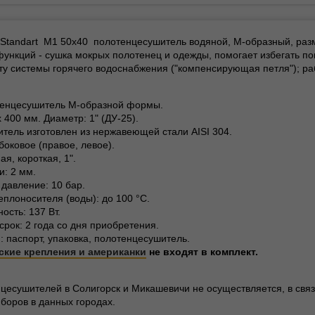
r Standart M1 50x40 полотенцесушитель водяной, М-образный, ра
функций - сушка мокрых полотенец и одежды, помогает избегать п
у системы горячего водоснабжения ("компенсирующая петля"); раб
тенцесушитель М-образной формы.
 400 мм. Диаметр: 1" (ДУ-25).
тель изготовлен из нержавеющей стали AISI 304.
боковое (правое, левое).
ая, короткая, 1".
и: 2 мм.
давление: 10 бар.
еплоносителя (воды): до 100 °С.
ость: 137 Вт.
срок: 2 года со дня приобретения.
: паспорт, упаковка, полотенцесушитель.
ские крепления и американки
не входят в комплект.
цесушителей в Солигорск и Микашевичи не осуществляется, в свя
боров в данных городах.