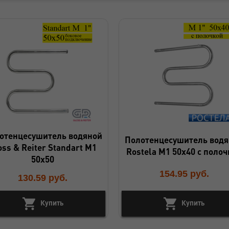
отенцесушитель водяной
Полотенцесушитель вод
oss & Reiter Standart M1
Rostela М1 50x40 с поло
50x50
154.95
руб.
130.59
руб.
Купить
Купить