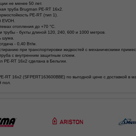
ации не менее 50 лет.
ная труба Brugman PE-RT 16x2.
рмостойкость PE-RT (тип 1).
й EVOH.
стемах отопления до +70 °С.
и трубы - бухты длиной 120, 240, 600 и 1000 метров.
ь шума.
тдача - 0,40 Вт/м.
истиранию при транспортировки жидкостей с механическими приме
 труба с внутренним защитным слоем.
n PE-RT 16x2 сделана в Бельгии.
PE-RT 16x2 (SFPERT163600BBE) по выгодной цене с доставкой в ма
 пол.