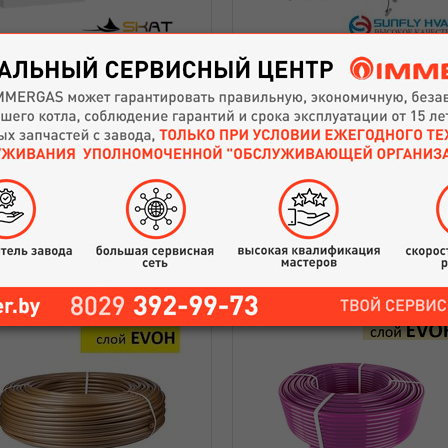
Гребёнка для тёплого п
тёл электрический Skat
Sunfly Plus, 5 выходо
Plus 6
Артикул: 20140
1710
руб.
288
руб.
Купить
Купить