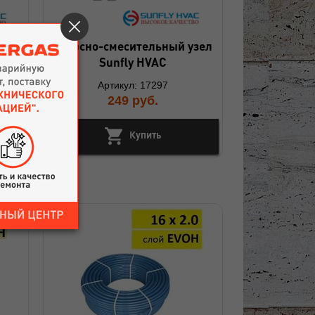
ола
Насосно-смесительный узел
в
Sunfly HVAC
Артикул: 17297
249
руб.
Купить