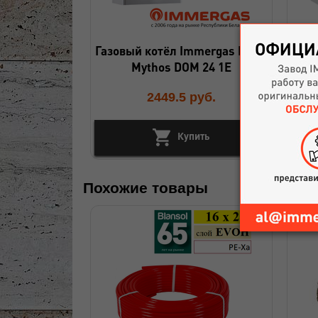
Газовый котёл Immergas EOLO
Ко
Mythos DOM 24 1E
2449.5
руб.
Купить
Похожие товары