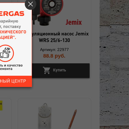
lfex
Циркуляционный насос Jemix
WRS 25/6-130
Артикул: 22977
88.8
руб.
Купить