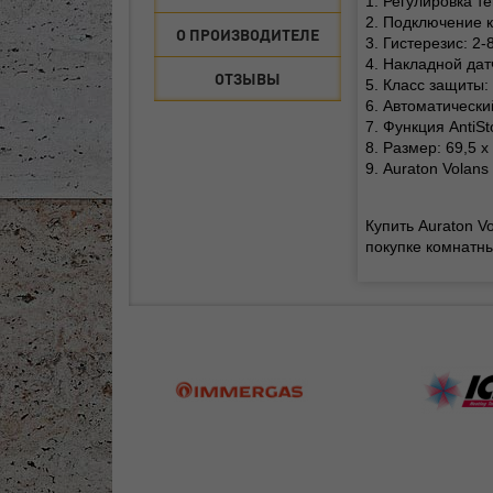
1. Регулировка т
2. Подключение к
О ПРОИЗВОДИТЕЛЕ
3. Гистерезис: 2-
4. Накладной дат
ОТЗЫВЫ
5. Класс защиты: 
6. Автоматически
7. Функция AntiS
8. Размер: 69,5 х
9. Auraton Volan
Купить Auraton V
покупке комнатны