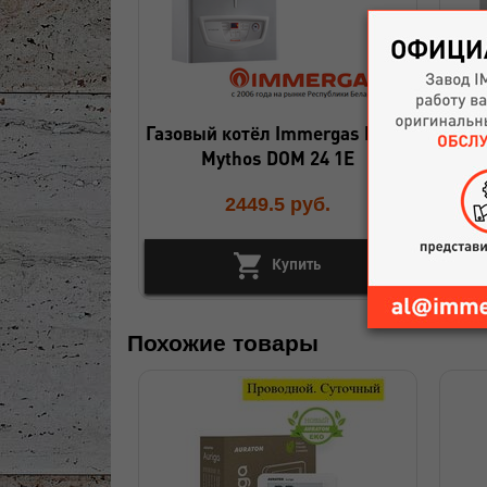
Газовый котёл Immergas EOLO
Кот
Mythos DOM 24 1E
2449.5
руб.
Купить
Похожие товары