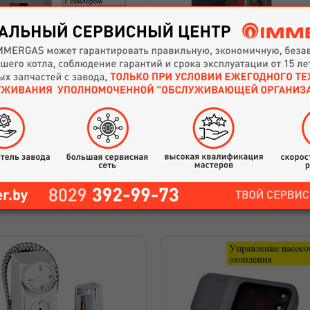
Циркуляционный насос Va
ёл электрический Skat 7
VCP 25-60G
Артикул: 18019
1155
руб.
81.03
руб.
Купить
Купить