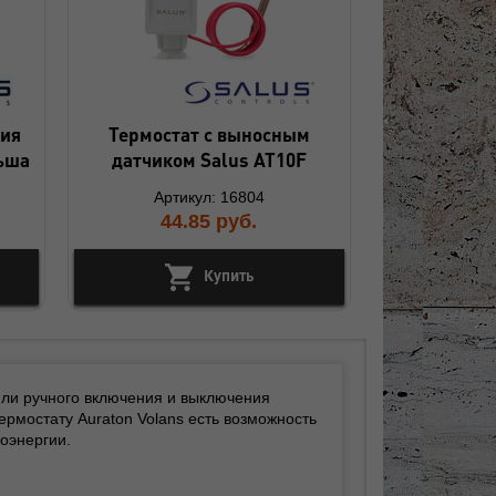
ния
Термостат с выносным
льша
датчиком Salus AT10F
Артикул: 16804
44.85
руб.
Купить
 или ручного включения и выключения
ермостату Auraton Volans есть возможность
оэнергии.