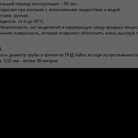
ольший период эксплуатации – 50 лет.
коррозии при контакте с агрессивными жидкостями и водой.
нтажа: ручная.
идкости: от 0 до 40°С.
 безопасность, нет выделений в окружающую среду вредных вещес
ренняя поверхность, которая позволяет обеспечить очень высокую 
.
ть диаметр трубы и фитингов ПНД Valfex исходя из протяженности
в, D32 мм - более 30 метров.