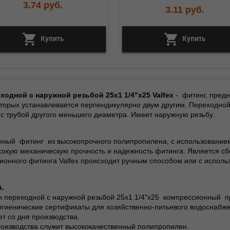
3.74
руб.
3.11
руб.
Купить
Купить
еходной с наружной резьбой
25x1 1/4"x25
Valfex
-
фитинг, пред
оторых устанавливается перпендикулярно двум другим. Переходной
с трубой другого меньшего диаметра. Имеет наружную резьбу.
нный фитинг из высокопрочного полипропилена, с использованием
сокую механическую прочность и надежность фитинга. Является с
ионного фитинга Valfex происходит ручным способом или с исполь
.
ик переходной с наружной резьбой
25x1 1/4"x25
компрессионный про
игиенические сертификаты для хозяйственно-питьевого водоснабж
ет со дня производства.
роизводства служит высококачественный полипропилен.