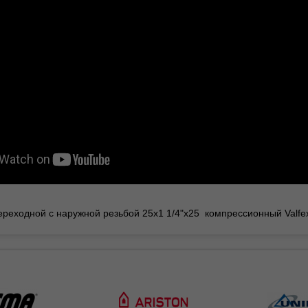
переходной с наружной резьбой
25x1 1/4"x25
компрессионный Valfe