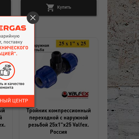
Купить
ый
Тройник компрессионный
й
переходной с наружной
ex.
резьбой 25x1"x25 Valfex.
Россия