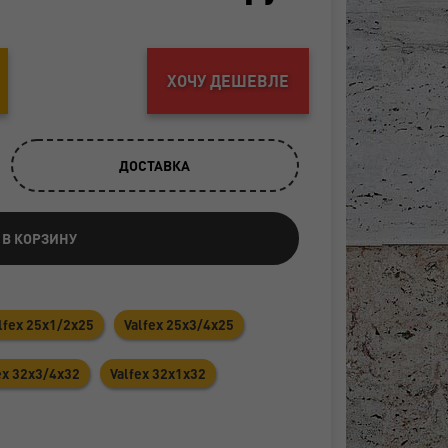
ХОЧУ ДЕШЕВЛЕ
ДОСТАВКА
 В КОРЗИНУ
lfex 25x1/2x25
Valfex 25x3/4x25
ex 32х3/4х32
Valfex 32х1х32