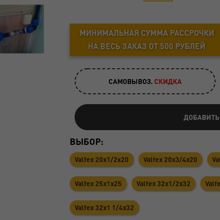
МИНИМАЛЬНАЯ СУММА РАССРОЧКИ
НА ВЕСЬ ЗАКАЗ ОТ 500 РУБЛЕЙ
САМОВЫВОЗ.
CКИДКА
ДОБАВИТЬ
ВЫБОР:
Valfex 20х1/2х20
Valfex 20х3/4х20
Va
Valfex 25x1x25
Valfex 32х1/2х32
Valf
Valfex 32х1 1/4х32