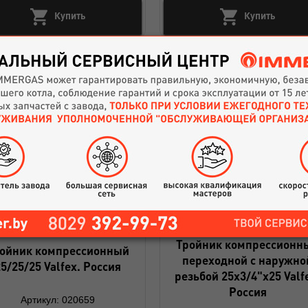
Купить
Купить
Тройник компрессионн
ойник компрессионный
переходной с наружно
5/25/25 Valfex. Россия
резьбой 25x3/4"x25 Valf
Россия
Артикул: 020659