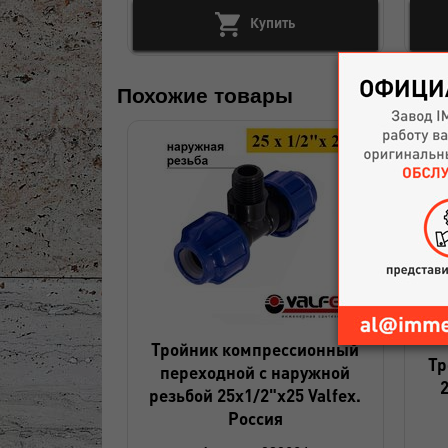
Купить
Похожие товары
Тройник компрессионный
Тр
переходной с наружной
2
резьбой 25x1/2"x25 Valfex.
Россия