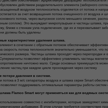
о действия обеспечивает эффективную деаэрацию теплоносителя 
условлен действием разделительного элемента (заборного сопла),
асыщенный воздухом теплоноситель отделяется от потока и напра
стигается за счет возвращения потока очищенного от воздуха и ш
основного потока, через выпускное сопло меньшего сечения, рас
рным соплом). Это вынуждает микропузырьки и частицы шлама, пр
жу, ближе к стенкам узла подключения, где их и перехватывает за
 они должны быть удалены
ные характеристики удаления шлама.
элемент в сочетании с обратным потоком обеспечивает эффекти
а скорость потока теплоносителя значительно уменьшается, что п
ического размера. Частицы шлама проходят через перегородки и о
. Супермагниты позволяют эффективно улавливать частицы магнети
сопротивление ничтожно мало. Среди основных преимуществ можно
ление частиц при каждом цикле прохождения через систему
 потери давления в системе.
ти потока в 3 м/с сепараторы воздуха и шлама серии Smart обесп
и позволяют поддерживать оптимальные параметры работы систем 
лама Flamco Smart могут применяться как для водяных систе
использование совместно с ингибиторами, которые замедляют хими
химическими добавками. В этом случае требуется соответствие пр