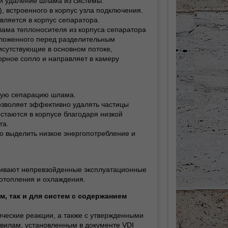
и удаление шлама из системы.
 встроенного в корпус узла подключения.
вляется в корпус сепаратора.
лама теплоносителя из корпуса сепаратора
положенного перед разделительным
исутствующие в основном потоке,
борное сопло и направляет в камеру
вную сепарацию шлама.
озволяет эффективно удалять частицы
стаются в корпусе благодаря низкой
та.
 выделить низкое энергопотребление и
ечивают непревзойденные эксплуатационные
отопления и охлаждения.
м, так и для систем с содержанием
ческие реакции, а также с утвержденными
авилам, установленным в документе VDI