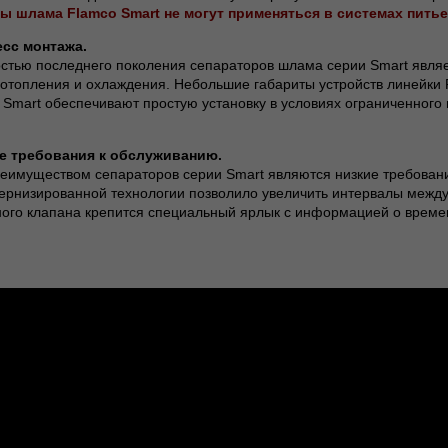
ы шлама Flamco Smart не могут применяться в системах пить
сс монтажа.
стью последнего поколения сепараторов шлама серии Smart являе
отопления и охлаждения. Небольшие габариты устройств линейки F
 Smart обеспечивают простую установку в условиях ограниченного
 требования к обслуживанию.
еимуществом сепараторов серии Smart являются низкие требовани
рнизированной технологии позволило увеличить интервалы между 
ного клапана крепится специальный ярлык с информацией о време