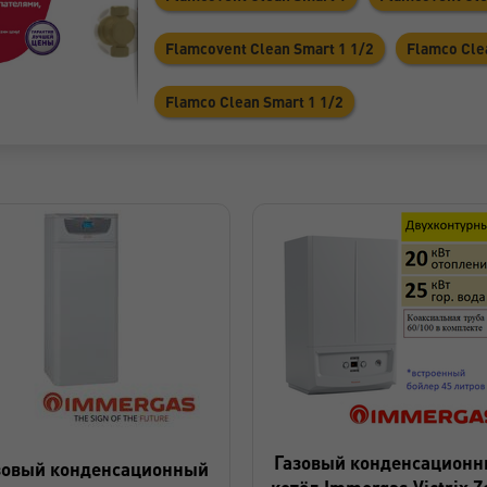
Flamcovent Clean Smart 1 1/2
Flamco Cle
Flamco Clean Smart 1 1/2
Газовый конденсацион
зовый конденсационный
котёл Immergas Victrix Z