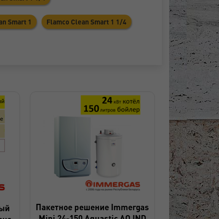
an Smart 1
Flamco Clean Smart 1 1/4
Пакетное решение Immergas
ный
Mini 24-150 Aquastic AQ IND
eus