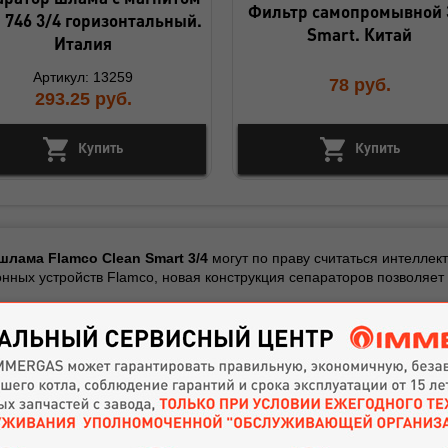
Фильтр самопромывной 
 746 3/4 горизонтальный.
Smart. Китай
Италия
Артикул: 13259
78
руб.
293.25
руб.
Купить
Купить
лама Flamco Clean Smart 3/4
могут по праву считаться интеллек
нных устройств Flamco, новая конструкция сепараторов позволяет
лама серии Smart позволяют удалять из теплоносителя частицы ш
утствующие в системе, притягиваются магнитным полем, образо
ложенными на корпусе в виде логотипа Flamco. Кроме того, обесп
грязи. Сепараторы серии Smart практически не требуют обслужива
сопротивлением.