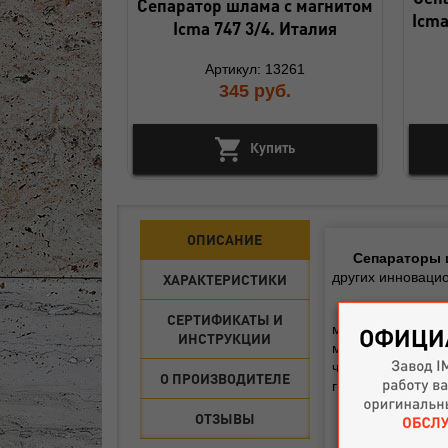
Сепаратор шлама с магнитом
Icma
Icma 747 3/4. Италия
Артикул: 13261
345
руб.
Купить
ОПИСАНИЕ
Сепараторы ш
других инновацио
ХАРАКТЕРИСТИКИ
Сепараторы ш
СЕРТИФИКАТЫ И
магнетита, прис
ИНСТРУКЦИИ
магнитами, распо
частиц шлама и 
О ПРОИЗВОДИТЕЛЕ
гидравлическим 
ОТЗЫВЫ