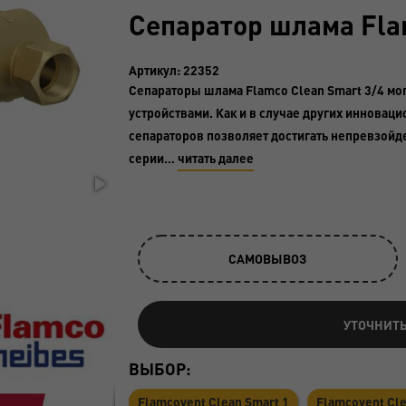
Сепаратор шлама Flam
Артикул: 22352
Сепараторы шлама Flamco Clean Smart 3/4 мог
устройствами. Как и в случае других инноваци
сепараторов позволяет достигать непревзойд
серии…
читать далее
САМОВЫВОЗ
УТОЧНИТ
ВЫБОР:
Flamcovent Clean Smart 1
Flamcovent Cle