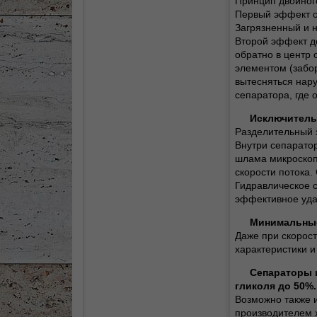
Принцип двойног
Первый эффект об
Загрязненный и н
Второй эффект до
обратно в центр 
элементом (забо
вытесняться нару
сепаратора, где
Исключитель
Разделительный 
Внутри сепаратор
шлама микроскоп
скорости потока
Гидравлическое 
эффективное уда
Минимальные
Даже при скорос
характеристики 
Сепараторы ш
гликоля до 50%.
Возможно также 
производителем 