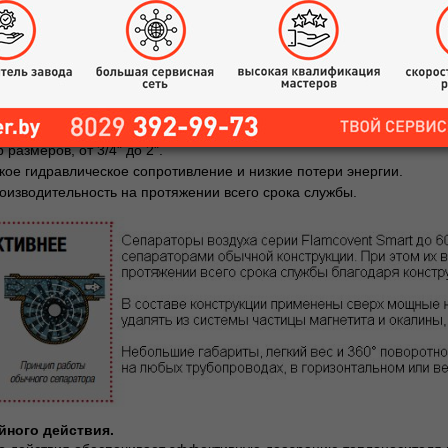
ПРЕИМУЩЕСТВА:
ьность на 60% выше по сравнению с обычными сепараторами шлам
мпературах до 120 °C.
ание при рабочем давлении до 10 бар.
стные характеристики, до 3 м/с.
менение с трубопроводами всех типов.
ариты и легкий вес.
размеров, от 3/4" до 2".
кое гидравлическое сопротивление и низкие потери энергии.
оизводительность на протяжении всего срока службы.
йного действия.