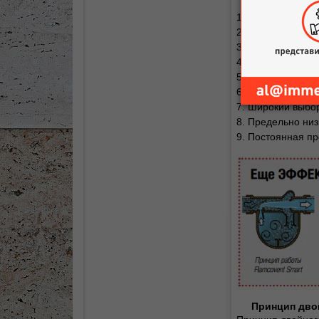
ОСНОВНЫЕ 
1. Производител
2. Работа при те
3. Функциониров
4. Высокие скоро
5. Возможно при
6. Небольшие габ
7. Широкий выбор 
8. Предельно низ
9. Постоянная пр
Принцип дво