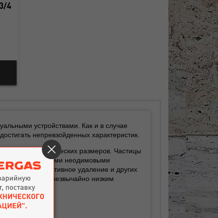
3/4
туальными устройствами. Как и в случае
 достигать непревзойденных характеристик.
лама микроскопических размеров. Частицы
ванным 4-мя мощными неодимовыми
ечивается эффективное удаление и других
ния и обладают чрезвычайно низким