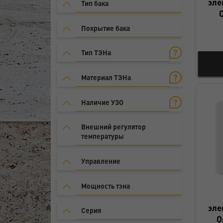
эле
Тип бака
Покрытие бака
Тип ТЭНа
Материал ТЭНа
Наличие УЗО
Внешний регулятор
температуры
Управление
Мощность тэна
эле
Серия
O