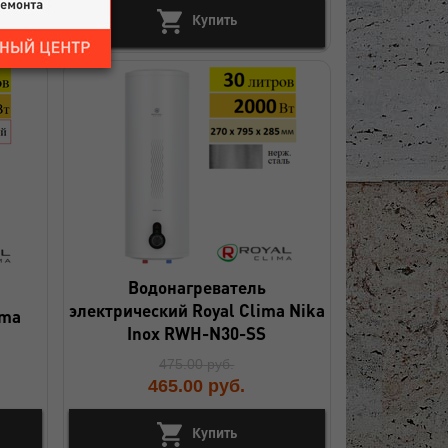
Купить
Водонагреватель
электрический Royal Clima Nika
ima
Inox RWH-N30-SS
475.00
руб.
465.00
руб.
Купить