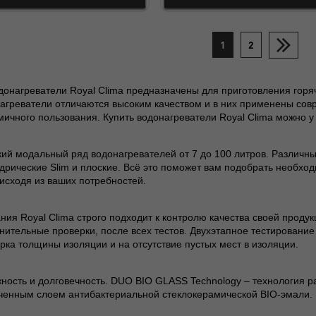
1
2
донагреватели Royal Clima предназначены для приготовления горя
агреватели отличаются высоким качеством и в них применены сов
мичного пользования. Купить водонагреватели Royal Clima можно у 
ий модальный ряд водонагревателей от 7 до 100 литров. Различн
дрические Slim и плоские. Всё это поможет вам подобрать необхо
 исходя из ваших потребностей.
ния Royal Clima строго подходит к контролю качества своей проду
нительные проверки, после всех тестов. Двухэтапное тестирование
рка толщины изоляции и на отсутствие пустых мест в изоляции.
ность и долговечность. DUO BIO GLASS Technology – технология 
ченным слоем антибактериальной стеклокерамической BIO-эмали.