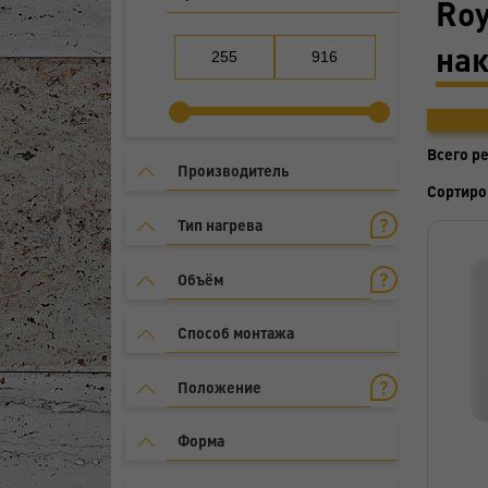
Roy
на
Всего р
Производитель
Сортиро
Тип нагрева
Объём
Способ монтажа
Положение
Форма