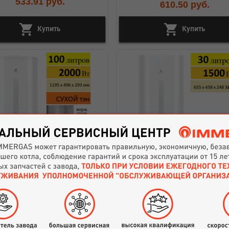
533.91
руб.
610.50
руб.
Купить
Купить
Водонагреватель
Водонагреватель
ктрический Royal Clima
электрический Royal Clima
 Dry Inox RWH-SGD100-FS
RWH-VT30-FE
Артикул: 23492
464.35
руб.
915.75
руб.