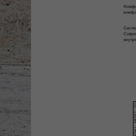
Комфо
комфо
Систе
Совре
внутр