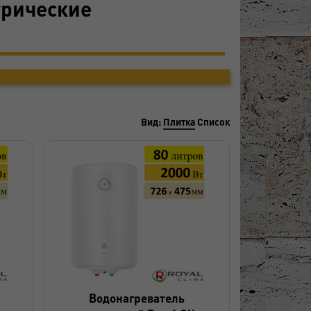
трические
Вид:
Плитка
Список
Водонагреватель