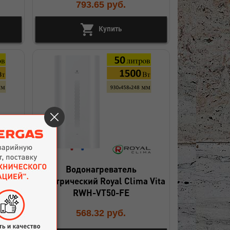
793.65
руб.
Купить
Водонагреватель
 Vita
электрический Royal Clima Vita
RWH-VT50-FE
568.32
руб.