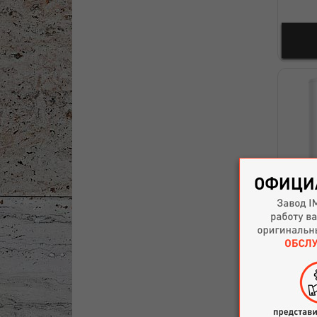
эле
Sigma