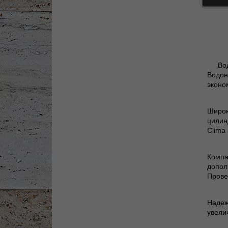
Во
Водон
эконо
Широк
цилин
Clima
Компа
допол
Прове
Надеж
увели