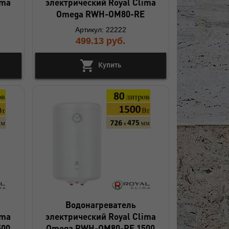
ima
электрический Royal Clima
Omega RWH-OM80-RE
Артикул: 22222
499.13
руб.
Купить
Водонагреватель
ima
электрический Royal Clima
500
Omega RWH-OM80-RE 1500