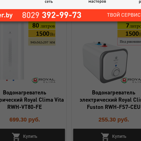
Купить
Купить
Водонагреватель
Водонагреватель
рический Royal Clima Vita
электрический Royal Cl
RWH-VT80-FE
Fuston RWH-FS7-CEU
699.30
руб.
255.30
руб.
Купить
Купить